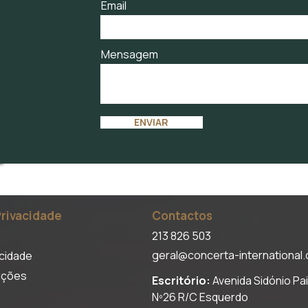
Email
Mensagem
ENVIAR
Privacidade
Contactos
213 826 503
geral@concerta-international
acidade
ições
Escritório:
Avenida Sidónio Pa
Nº26 R/C Esquerdo