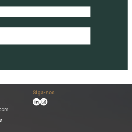
Siga-nos
.com
is