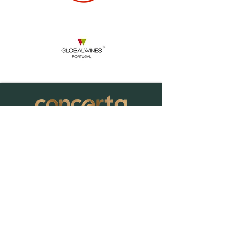
Av. Sidónio Pais Nº26 R/C Esquerdo,
1050-215 Lisboa
910 233 898
geral@concerta-international.com
Primeiro Nome